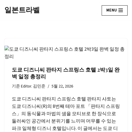
일본트라벨
MENU
콘
텐
츠
로
건
너
뛰
기
도쿄 디즈니씨 판타지 스프링스 호텔 2박3일 완
벽 일정 총정리
기준
Editor. 김민준
5월 22, 2026
도쿄 디즈니씨 판타지 스프링스 호텔 판타지 샤토는
도쿄 디즈니씨(R)의 8번째 테마 포트 「판타지 스프링
스」의 동식물과 마법의 샘을 모티브로 한 장식으로
둘러싸인 공간에서 분위기를 느끼며 머무를 수 있는
파크 일체형 디즈니 호텔입니다. 이 글에서는 도쿄 디