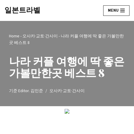
일본트라벨
MENU
콘
텐
츠
Home
-
오사카·교토·간사이
-
나라 커플 여행에 딱 좋은 가볼만한
로
곳 베스트 8
건
너
나라 커플 여행에 딱 좋은
뛰
기
가볼만한곳 베스트 8
기준
Editor. 김민준
오사카·교토·간사이