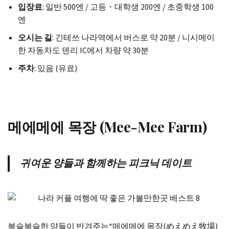
입장료
: 일반 500엔 / 고등・대학생 200엔 / 초중학생 100
엔
오시는 길
: 긴테쓰 나라역에서 버스로 약 20분 / 니시메이
한 자동차도 덴리 IC에서 차량 약 30분
주차
: 있음 (유료)
메에메에 목장 (Mee-Mee Farm)
귀여운 양들과 함께하는 피크닉 데이트
복슬복슬한 양들이 반겨주는*메에메에 목장(めえめえ牧場)