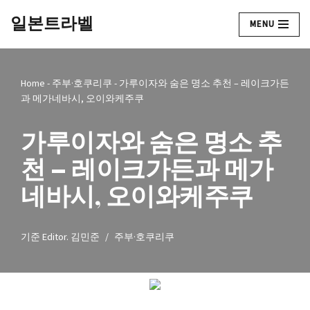
일본트라벨
MENU
콘
텐
츠
Home
-
주부·호쿠리쿠
-
가루이자와 숨은 명소 추천 – 레이크가든
로
과 메가네바시, 오이와케주쿠
건
너
가루이자와 숨은 명소 추
뛰
기
천 – 레이크가든과 메가
네바시, 오이와케주쿠
기준
Editor. 김민준
주부·호쿠리쿠