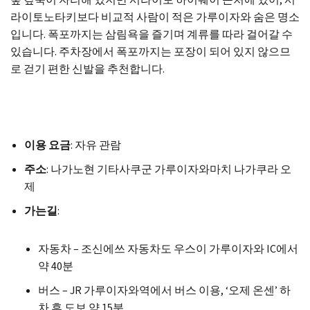
숲 깊숙이 자리해 있지만 시라이토 하이웨이 근처에 있어, 시
라이토노타키보다 비교적 사람이 적은 가루이자와 숨은 명소
입니다. 폭포까지는 삼림욕을 즐기며 계류를 따라 걸어갈 수
있습니다. 주차장에서 폭포까지는 포장이 되어 있지 않으므
로 걷기 편한 신발을 추천합니다.
이용 요금
: 자유 관람
주소
: 나가노현 기타사쿠군 가루이자와마치 나가쿠라 오
제
가는길
:
자동차 – 조신에쓰 자동차도 우스이 가루이자와 IC에서
약 40분
버스 – JR 가루이자와역에서 버스 이용, ‘오제 온센’ 하
차 후 도보 약 15분