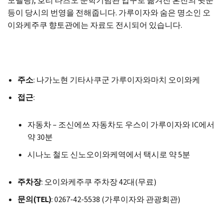
모델링), 호리 타츠오 문학기념관 입구로 옮겨진 혼진의 뒷문
등이 당시의 번영을 전해줍니다. 가루이자와 숨은 명소인 오
이와케주쿠 향토관에는 자료도 전시되어 있습니다.
주소
: 나가노현 기타사쿠군 가루이자와마치 오이와케
접근
:
자동차 – 조신에쓰 자동차도 우스이 가루이자와 IC에서
약 30분
시나노 철도 신노오이와케역에서 택시로 약 5분
주차장
: 오이와케주쿠 주차장 42대(무료)
문의(TEL)
: 0267-42-5538 (가루이자와 관광회관)