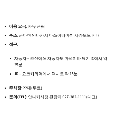
이용 요금
: 자유 관람
주소
: 군마현 안나카시 마쓰이타마치 사카모토 지내
접근
:
자동차 – 조신에쓰 자동차도 마쓰이타 묘기 IC에서 약
25분
JR – 요코카와역에서 택시로 약 15분
주차장
: 22대(무료)
문의(TEL)
: 안나카시청 관광과 027-382-1111(대표)