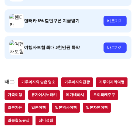
렌터카 8% 할인쿠폰 지금받기
바로가기
여행자보험 최대 5천만원 특약
바로가기
태그:
가루이자와 숨은 명소
가루이자와관광
가루이자와여행
가족여행
류가에시노타키
메가네바시
오이와케주쿠
일본가든
일본여행
일본역사여행
일본자연여행
일본철도유산
장미정원