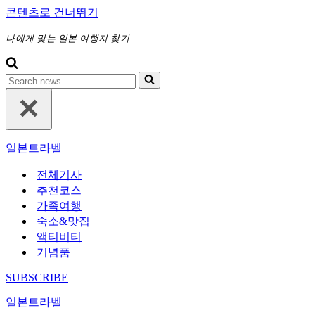
콘텐츠로 건너뛰기
나에게 맞는 일본 여행지 찾기
다
음
에
대
해
일본트라벨
검
색
전체기사
하
추천코스
기...
가족여행
숙소&맛집
액티비티
기념품
SUBSCRIBE
일본트라벨