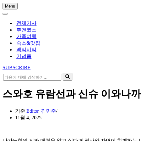
Menu
내
내
비
비
게
전체기사
게
이
추천코스
이
션
가족여행
션
메
숙소&맛집
메
뉴
액티비티
뉴
기념품
SUBSCRIBE
다
음
에
스와호 유람선과 신슈 이와나까
대
해
검
기준
Editor. 김민준
색
11월 4, 2025
하
기...
나가노현의 진짜 매력을 알고 싶다면 역사와 자연이 함께하는