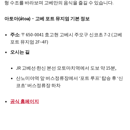
형 수조를 바라보며 고베만의 음식을 즐길 수 있습니다.
아토아(átoa)・고베 포트 뮤지엄 기본 정보
주소
: 〒650-0041 효고현 고베시 주오구 신코초 7-2 (고베
포트 뮤지엄 2F~4F)
오시는 길
JR 고베선·한신 본선 모토마치역에서 도보 약 15분,
산노미야역 앞 버스정류장에서 ‘포트 루프’ 탑승 후 ‘신
코초’ 버스정류장 하차
공식 홈페이지