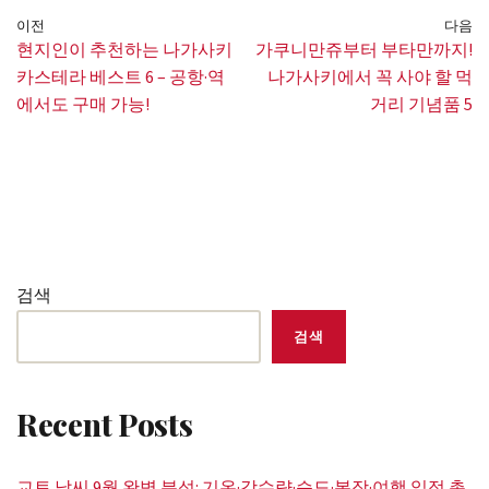
이전
다음
현지인이 추천하는 나가사키
가쿠니만쥬부터 부타만까지!
카스테라 베스트 6 – 공항·역
나가사키에서 꼭 사야 할 먹
에서도 구매 가능!
거리 기념품 5
검색
검색
Recent Posts
교토 날씨 9월 완벽 분석: 기온·강수량·습도·복장·여행 일정 총