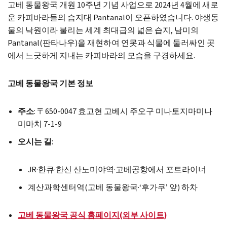
고베 동물왕국 개원 10주년 기념 사업으로 2024년 4월에 새로
운 카피바라들의 습지대 Pantanal이 오픈하였습니다. 야생동
물의 낙원이라 불리는 세계 최대급의 넓은 습지, 남미의
Pantanal(판타나우)을 재현하여 연못과 식물에 둘러싸인 곳
에서 느긋하게 지내는 카피바라의 모습을 구경하세요.
고베 동물왕국 기본 정보
주소
: 〒650-0047 효고현 고베시 주오구 미나토지마미나
미마치 7-1-9
오시는 길
:
JR·한큐·한신 산노미야역·고베공항에서 포트라이너
계산과학센터역(고베 동물왕국·‘후가쿠’ 앞) 하차
고베 동물왕국 공식 홈페이지(외부 사이트)