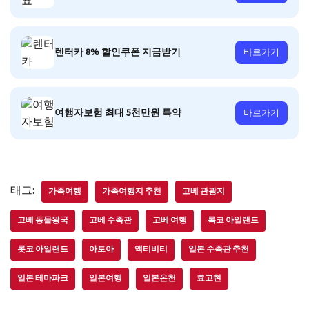
렌터카 8% 할인쿠폰 지금받기
바로가기
여행자보험 최대 5천만원 특약
바로가기
태그:
가족여행
가족여행지 추천
고베 관광지
고베 동물왕국
고베 수족관
고베 여행
록코 아일랜드
롯코 아일랜드
아토아
액티비티
일본 수족관 추천
일본 테마파크
일본여행
일본온천
효고현