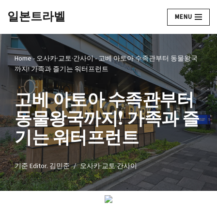
일본트라벨
MENU
콘
텐
츠
Home
-
오사카·교토·간사이
-
고베 아토아 수족관부터 동물왕국
로
까지! 가족과 즐기는 워터프런트
건
너
고베 아토아 수족관부터
뛰
기
동물왕국까지! 가족과 즐
기는 워터프런트
기준
Editor. 김민준
오사카·교토·간사이