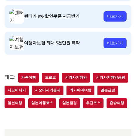
렌터카 8% 할인쿠폰 지금받기
바로가기
여행자보험 최대 5천만원 특약
바로가기
태그:
가족여행
도로쿄
시라사키해안
시라사키해양공원
시오미사키
시오미사키등대
와카야마여행
일본관광
일본여행
일본여행코스
일본절경
추천코스
혼슈여행