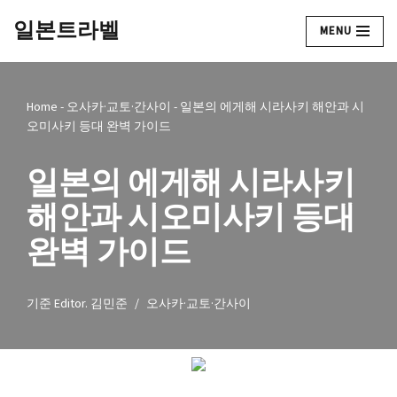
일본트라벨
MENU
콘
텐
츠
Home
-
오사카·교토·간사이
-
일본의 에게해 시라사키 해안과 시
로
오미사키 등대 완벽 가이드
건
너
일본의 에게해 시라사키
뛰
기
해안과 시오미사키 등대
완벽 가이드
기준
Editor. 김민준
오사카·교토·간사이