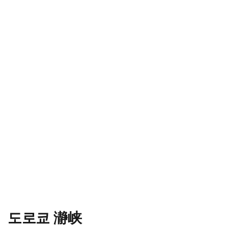
도로쿄 瀞峡