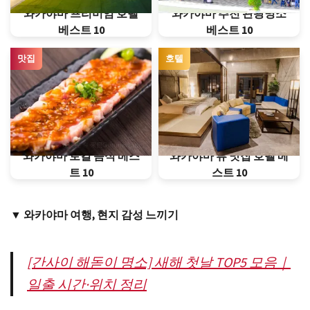
와카야마 프리미엄 호텔
와카야마 추천 관광명소
베스트 10
베스트 10
맛집
호텔
와카야마 로컬 음식 베스
와카야마 뷰 맛집 호텔 베
트 10
스트 10
▼ 와카야마 여행, 현지 감성 느끼기
[간사이 해돋이 명소] 새해 첫날 TOP5 모음｜
일출 시간·위치 정리