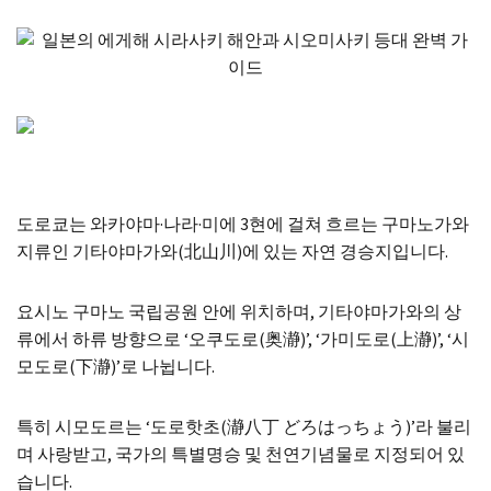
도로쿄는 와카야마·나라·미에 3현에 걸쳐 흐르는 구마노가와
지류인 기타야마가와(北山川)에 있는 자연 경승지입니다.
요시노 구마노 국립공원 안에 위치하며, 기타야마가와의 상
류에서 하류 방향으로 ‘오쿠도로(奥瀞)’, ‘가미도로(上瀞)’, ‘시
모도로(下瀞)’로 나뉩니다.
특히 시모도르는 ‘도로핫초(瀞八丁 どろはっちょう)’라 불리
며 사랑받고, 국가의 특별명승 및 천연기념물로 지정되어 있
습니다.