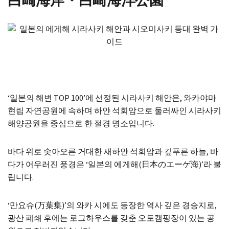
‘일본의 해변 TOP 100’에 선정된 시라사키 해안은, 와카야마
현립 자연공원에 속하며 하얀 석회암으로 둘러싸인 시라사키
해양공원을 중심으로 한 절경 명소입니다.
바다 위로 솟아오른 거대한 새하얀 석회암과 깊푸른 하늘, 바
다가 어우러진 풍경은 ‘일본의 에게해(日本のエーゲ海)’라 불
립니다.
‘만요슈(万葉集)’의 와카 시에도 등장한 역사 깊은 경승지로,
광산 폐쇄 후에는 로그하우스를 갖춘 오토캠핑장이 있는 공