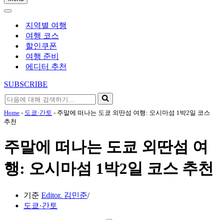
내
내
비
비
게
지역별 여행
게
이
여행 코스
이
션
할인쿠폰
션
메
여행 준비
메
뉴
에디터 추천
뉴
SUBSCRIBE
다
음
Home
-
도쿄·간토
-
주말에 떠나는 도쿄 외딴섬 여행: 오시마섬 1박2일 코스
에
추천
대
해
주말에 떠나는 도쿄 외딴섬 여
검
색
행: 오시마섬 1박2일 코스 추천
하
기...
기준
Editor. 김민준
도쿄·간토