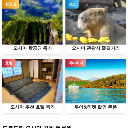
항공권
명소
오시마 항공권 특가
오시마 관광지 즐길거리
호텔
액티비티
오시마 추천 호텔 특가
투어&티켓 할인 쿠폰