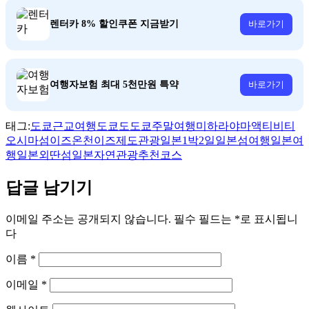
렌터카 8% 할인쿠폰 지금받기
바로가기
여행자보험 최대 5천만원 특약
바로가기
태그:
도쿄근교여행
도쿄도
도쿄주말여행
미하라야마
액티비티
오시마섬
이즈온천
이즈제도관광
일본1박2일
일본섬여행
일본여
행
일본외딴섬
일본자연관광
추천코스
답글 남기기
이메일 주소는 공개되지 않습니다.
필수 필드는
*
로 표시됩니
다
이름
*
이메일
*