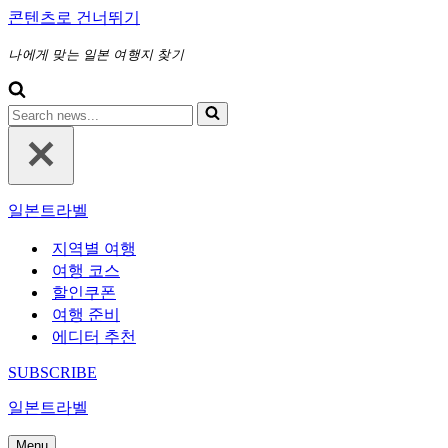
콘텐츠로 건너뛰기
나에게 맞는 일본 여행지 찾기
다
음
에
대
해
일본트라벨
검
색
지역별 여행
하
여행 코스
기...
할인쿠폰
여행 준비
에디터 추천
SUBSCRIBE
일본트라벨
Menu