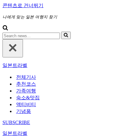
콘텐츠로 건너뛰기
나에게 맞는 일본 여행지 찾기
다
음
에
대
해
일본트라벨
검
색
전체기사
하
추천코스
기...
가족여행
숙소&맛집
액티비티
기념품
SUBSCRIBE
일본트라벨