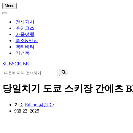
Menu
내
내
비
비
게
전체기사
게
이
추천코스
이
션
가족여행
션
메
숙소&맛집
메
뉴
액티비티
뉴
기념품
SUBSCRIBE
다
음
에
당일치기 도쿄 스키장 간에츠 BES
대
해
검
기준
Editor. 김민준
색
9월 22, 2025
하
기...