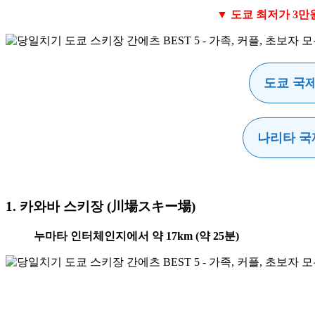
▼ 도쿄 최저가 3만
도쿄 국
나리타 국
1. 카와바 스키장 (川場スキー場)
누마타 인터체인지에서 약 17km (약 25분)