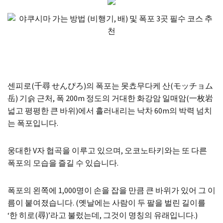
센피로(千尋 せんぴろ)의 폭포는 못쵸무다케 산(モッチョム
岳) 기슭 근처, 폭 200m 정도의 거대한 화강암 일매암(一枚岩
넓고 평평한 큰 바위)에서 흘러내리는 낙차 60m의 박력 넘치
는 폭포입니다.
웅대한 V자 협곡을 이루고 있으며, 오코노타키와는 또 다른
폭포의 모습을 즐길 수 있습니다.
폭포의 왼쪽에 1,000명이 손을 잡을 만큼 큰 바위가 있어 그 이
름이 붙여졌습니다. (옛날에는 사람이 두 팔을 벌린 길이를
‘한 히로(尋)’라고 불렀는데, 그것이 명칭의 유래입니다.)