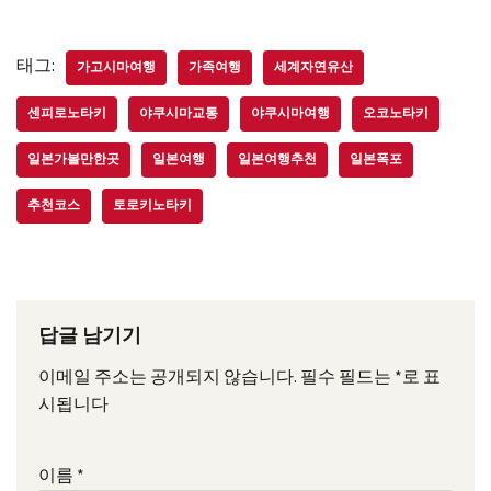
태그:
가고시마여행
가족여행
세계자연유산
센피로노타키
야쿠시마교통
야쿠시마여행
오코노타키
일본가볼만한곳
일본여행
일본여행추천
일본폭포
추천코스
토로키노타키
답글 남기기
이메일 주소는 공개되지 않습니다.
필수 필드는
*
로 표
시됩니다
이름
*