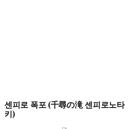
센피로 폭포 (千尋の滝 센피로노타
키)