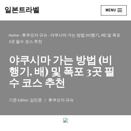
일본트라벨
MENU
콘
텐
츠
Home
-
후쿠오카·규슈
-
야쿠시마 가는 방법 (비행기, 배) 및 폭포
로
3곳 필수 코스 추천
건
너
야쿠시마 가는 방법 (비
뛰
기
행기, 배) 및 폭포 3곳 필
수 코스 추천
기준
Editor. 김민준
후쿠오카·규슈